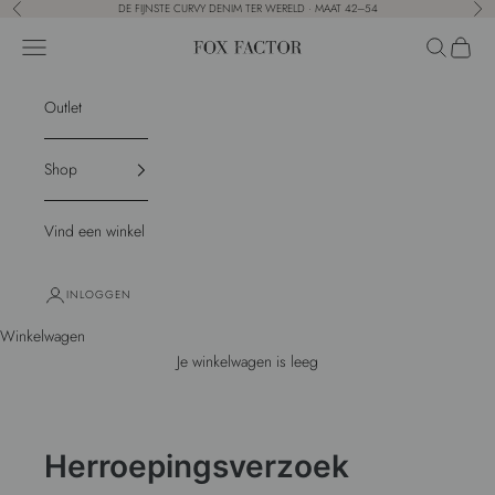
Naar inhoud
DE FIJNSTE CURVY DENIM TER WERELD · MAAT 42–54
Vorige
Vol
Menu
Zoeken
Winkel
Fox Factor
Outlet
Shop
Vind een winkel
INLOGGEN
Winkelwagen
Je winkelwagen is leeg
Herroepingsverzoek