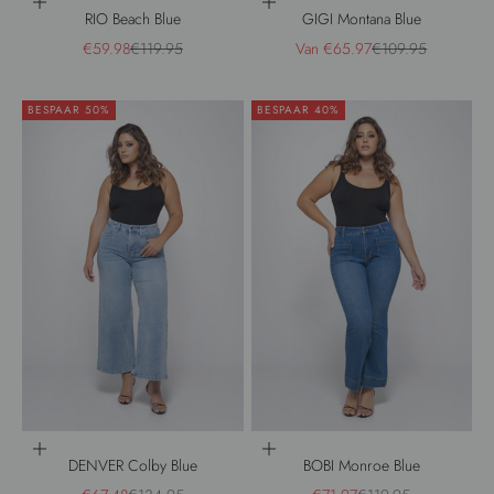
Opties kiezen
Opties kiezen
RIO Beach Blue
GIGI Montana Blue
Aanbiedingsprijs
Normale prijs
Aanbiedingsprijs
Normale prijs
€59.98
€119.95
Van €65.97
€109.95
BESPAAR 50%
BESPAAR 40%
Opties kiezen
Opties kiezen
DENVER Colby Blue
BOBI Monroe Blue