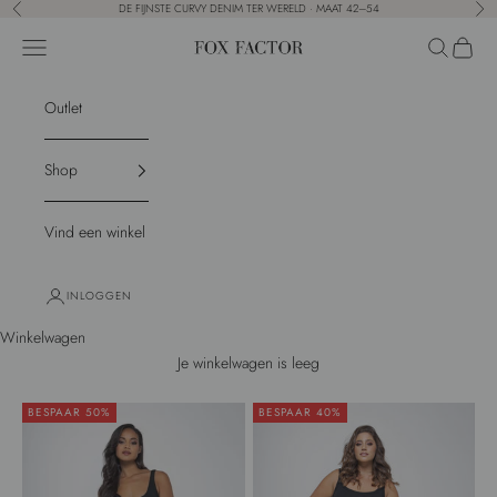
Naar inhoud
DE FIJNSTE CURVY DENIM TER WERELD · MAAT 42–54
Vorige
Vol
Menu
Zoeken
Winkel
Fox Factor
Outlet
Shop
Vind een winkel
INLOGGEN
Winkelwagen
Je winkelwagen is leeg
BESPAAR 50%
BESPAAR 40%