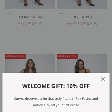
Opties kiezen
Opties kiezen
DIXI Monroe Blue
GIGI L.A. Blue
Aanbiedingsprijs
Normale prijs
Aanbiedingsprijs
Normale prijs
€64.98
€129.95
Van €65.97
€109.95
BESPAAR 50%
BESPAAR 30%
WELCOME GIFT: 10% OFF
Curves deserve denim that truly fits. Join Fox Factor and
unlock 10% off your first order.