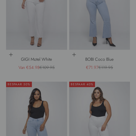
Opties kiezen
Opties kiezen
GIGI Motel White
BOBI Coco Blue
Aanbiedingsprijs
Normale prijs
Aanbiedingsprijs
Normale prijs
Van €54.98
€109.95
€71.97
€119.95
BESPAAR 50%
BESPAAR 40%