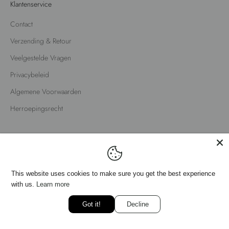
Klantenservice
Contact
Verzending & Retour
Veelgestelde Vragen
Privacybeleid
Algemene Voorwaarden
Herroepingsrecht
Nederlands
Taal
English
This website uses cookies to make sure you get the best
Nederlands
experience with us.
Learn more
Got it!
Decline
© 2026 - Fox Factor