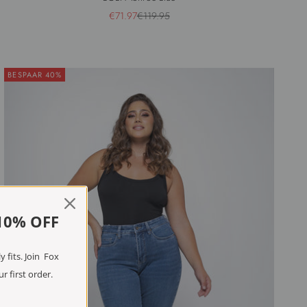
Aanbiedingsprijs
Normale prijs
€71.97
€119.95
BESPAAR 40%
10% OFF
 fits. Join Fox
r first order.