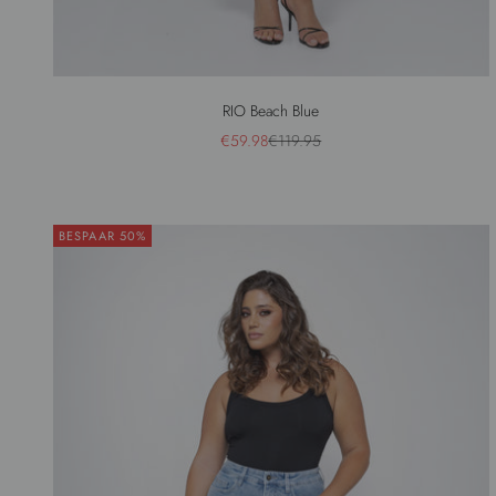
RIO Beach Blue
Aanbiedingsprijs
Normale prijs
€59.98
€119.95
BESPAAR 50%