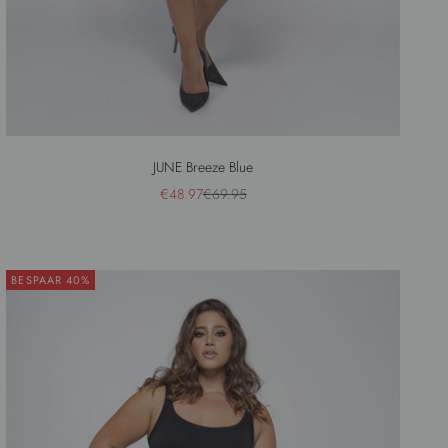
JUNE Breeze Blue
Aanbiedingsprijs
Normale prijs
€48.97
€69.95
BESPAAR 40%