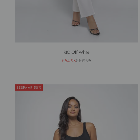
RIO Off White
Aanbiedingsprijs
Normale prijs
€54.98
€109.95
BESPAAR 50%