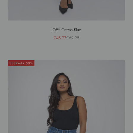
JOEY Ocean Blue
Aanbiedingsprijs
Normale prijs
€48.97
€69.95
BESPAAR 50%