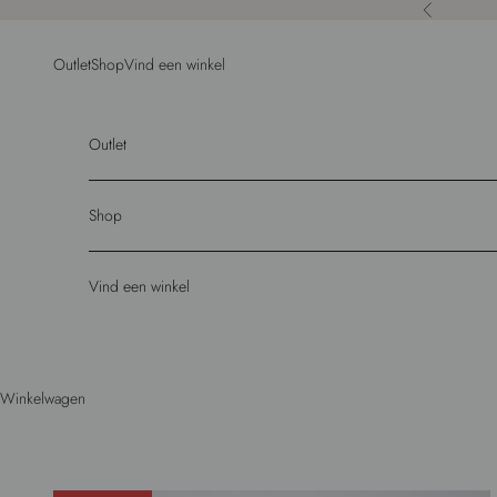
Naar inhoud
Vorige
Outlet
Shop
Vind een winkel
Outlet
Shop
Vind een winkel
Winkelwagen