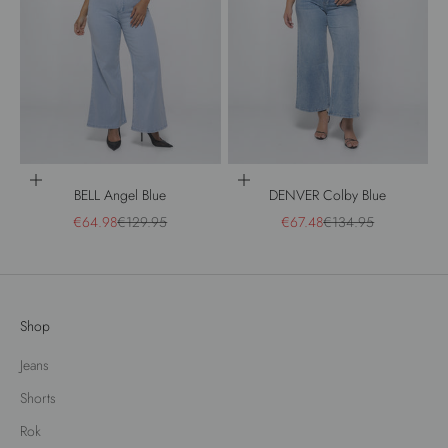
Opties kiezen
Opties kiezen
BELL Angel Blue
DENVER Colby Blue
Aanbiedingsprijs
Normale prijs
Aanbiedingsprijs
Normale prijs
€64.98
€129.95
€67.48
€134.95
Shop
Jeans
Shorts
Rok